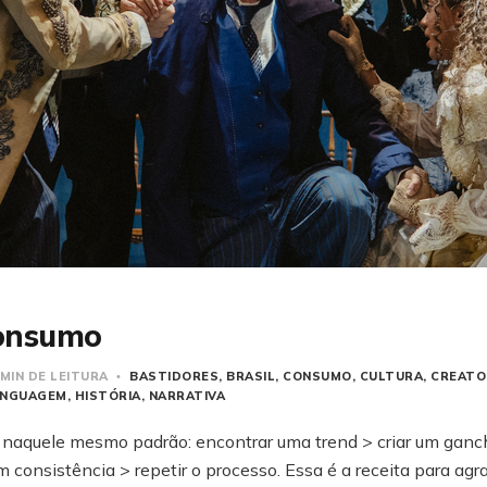
consumo
 MIN DE LEITURA
BASTIDORES
BRASIL
CONSUMO
CULTURA
CREATO
INGUAGEM
HISTÓRIA
NARRATIVA
a naquele mesmo padrão: encontrar uma trend > criar um ganc
 consistência > repetir o processo. Essa é a receita para agr