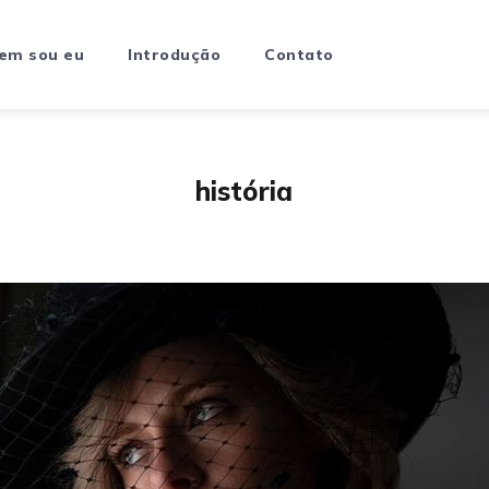
em sou eu
Introdução
Contato
história