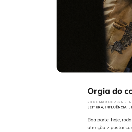
Orgia do 
28 DE MAR DE 2026
6
LEITURA
INFLUÊNCIA
L
Boa parte, hoje, rod
atenção > postar com