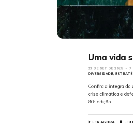
Uma vida 
23 DE SET DE 2025
7 
DIVERSIDADE
ESTRATÉ
Confira a íntegra do
crise climática e def
80ª edição.
LER AGORA
LER 