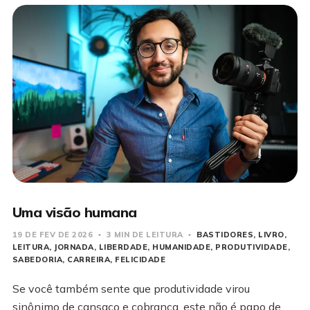
Uma visão humana
19 DE FEV DE 2026
3 MIN DE LEITURA
BASTIDORES
LIVRO
LEITURA
JORNADA
LIBERDADE
HUMANIDADE
PRODUTIVIDADE
SABEDORIA
CARREIRA
FELICIDADE
Se você também sente que produtividade virou
sinônimo de cansaço e cobrança, este não é papo de