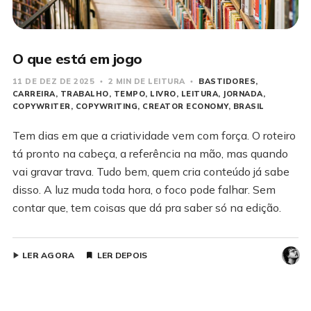
O que está em jogo
11 DE DEZ DE 2025
2 MIN DE LEITURA
BASTIDORES
CARREIRA
TRABALHO
TEMPO
LIVRO
LEITURA
JORNADA
COPYWRITER
COPYWRITING
CREATOR ECONOMY
BRASIL
Tem dias em que a criatividade vem com força. O roteiro
tá pronto na cabeça, a referência na mão, mas quando
vai gravar trava. Tudo bem, quem cria conteúdo já sabe
disso. A luz muda toda hora, o foco pode falhar. Sem
contar que, tem coisas que dá pra saber só na edição.
LER AGORA
LER DEPOIS