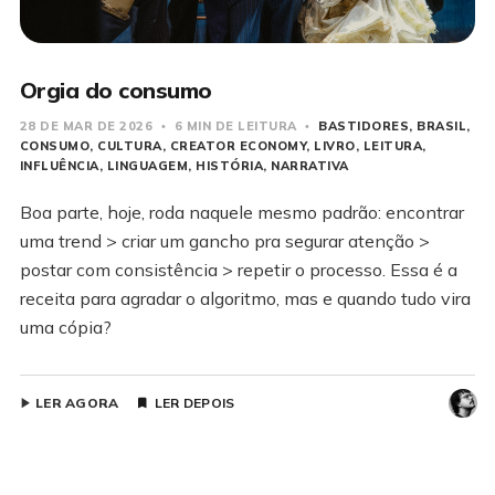
Orgia do consumo
28 DE MAR DE 2026
6 MIN DE LEITURA
BASTIDORES
BRASIL
CONSUMO
CULTURA
CREATOR ECONOMY
LIVRO
LEITURA
INFLUÊNCIA
LINGUAGEM
HISTÓRIA
NARRATIVA
Boa parte, hoje, roda naquele mesmo padrão: encontrar
uma trend > criar um gancho pra segurar atenção >
postar com consistência > repetir o processo. Essa é a
receita para agradar o algoritmo, mas e quando tudo vira
uma cópia?
LER AGORA
LER DEPOIS