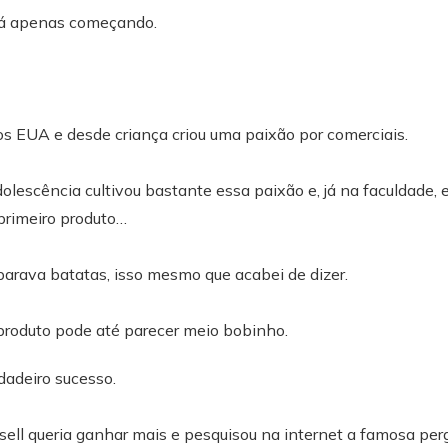
stá apenas começando.
s EUA e desde criança criou uma paixão por comerciais.
olescência cultivou bastante essa paixão e, já na faculdade,
 primeiro produto…
arava batatas, isso mesmo que acabei de dizer.
 produto pode até parecer meio bobinho.
dadeiro sucesso.
ell queria ganhar mais e pesquisou na internet a famosa per