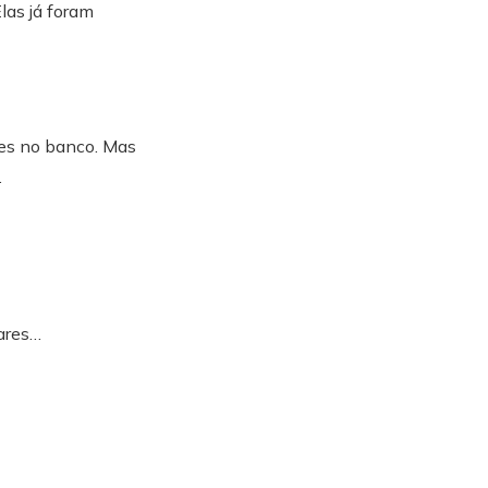
las já foram
ões no banco. Mas
.
lares…