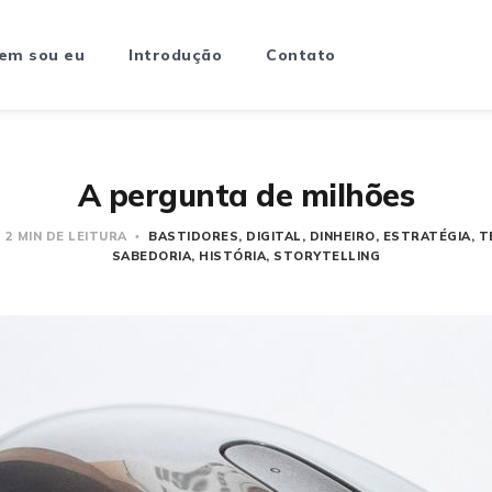
em sou eu
Introdução
Contato
A pergunta de milhões
2 MIN DE LEITURA
BASTIDORES
DIGITAL
DINHEIRO
ESTRATÉGIA
T
SABEDORIA
HISTÓRIA
STORYTELLING