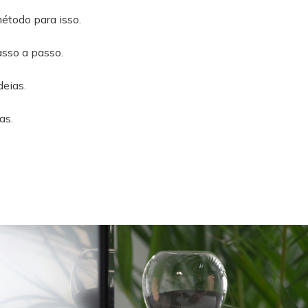
étodo para isso.
sso a passo.
deias.
as.