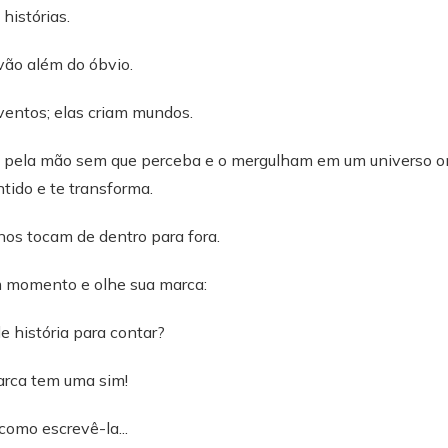
histórias.
vão além do óbvio.
ventos; elas criam mundos.
 pela mão sem que perceba e o mergulham em um universo on
ntido e te transforma.
nos tocam de dentro para fora.
m momento e olhe sua marca:
 história para contar?
arca tem uma sim!
omo escrevê-la...