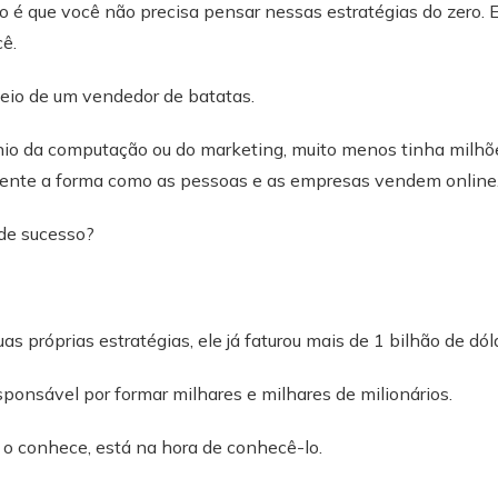
do é que você não precisa pensar nessas estratégias do zero. E
ê.
veio de um vendedor de batatas.
nio da computação ou do marketing, muito menos tinha milh
nte a forma como as pessoas e as empresas vendem online
 de sucesso?
uas próprias estratégias, ele já faturou mais de 1 bilhão de dó
ponsável por formar milhares e milhares de milionários.
 o conhece, está na hora de conhecê-lo.