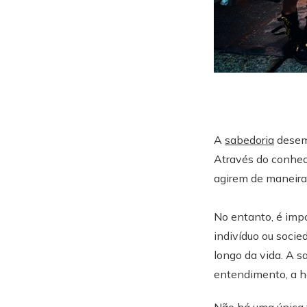
A
sabedoria
desemp
Através do conhec
agirem de maneira
No entanto, é imp
indivíduo ou socie
longo da vida. A 
entendimento, a ha