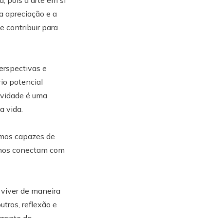
, pois a arte em si
a apreciação e a
e contribuir para
erspectivas e
io potencial
tividade é uma
a vida.
omos capazes de
 nos conectam com
a viver de maneira
tros, reflexão e