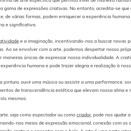
orma de arte específica que permita viver de maneira humana
 gama de expressões criativas. No entanto, acredita-se que 
te, de várias formas, podem enriquecer a experiência humana 
a e significativa.
iatividade
e a imaginação, incentivando-nos a buscar novas p
s. Ao se envolver com a arte, podemos despertar nosso própr
ar maneiras únicas de expressar nossa individualidade. A cria
 experiência humana e pode trazer alegria e realização à noss
 pintura, ouvir uma música ou assistir a uma performance, s
entos de transcendência estética que elevam nossa alma e
 nós mesmos.
 arte, seja como espectador ou como
criador
, pode nos ajudar 
nando-nos meios de expressão emocional, conexão com os ou