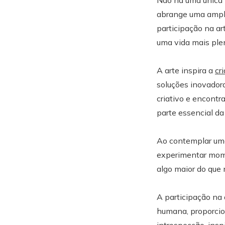
Não há uma única f
abrange uma ampla
participação na ar
uma vida mais plen
A arte inspira a
cr
soluções inovadora
criativo e encontr
parte essencial da
Ao contemplar uma
experimentar mom
algo maior do que
A participação na
humana, proporcio