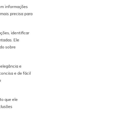
 em informações
mais precisa para
ões, identificar
tadas. Ele
ido sobre
 elegância e
oncisa e de fácil
o
to que ele
clusões