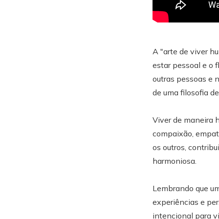
A "arte de viver 
estar pessoal e o
outras pessoas e n
de uma filosofia d
Viver de maneira 
compaixão, empati
os outros, contri
harmoniosa.
Lembrando que u
experiências e pe
intencional para v