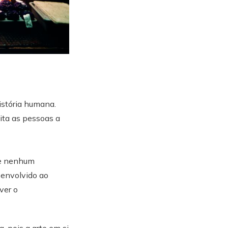
stória humana.
ita as pessoas a
ue nenhum
senvolvido ao
ver o