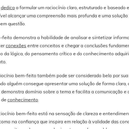
e
dedica
a formular um raciocínio claro, estruturado e baseado
sível alcançar uma compreensão mais profunda e uma solução 
 em questão.
feito demonstra a habilidade de analisar e sintetizar informaç
cer
conexões
entre conceitos e chegar a conclusões fundamen
o da lógica, do pensamento crítico e do conhecimento adquir
to.
ciocínio bem-feito também pode ser considerado belo por sua
do alguém consegue apresentar uma solução de forma clara, c
 demonstra domínio sobre o tema e facilita a comunicação e 
o de
conhecimento
.
ciocínio bem-feito está na sensação de clareza e entendimen
como na confiança que inspira em relação à validade das con