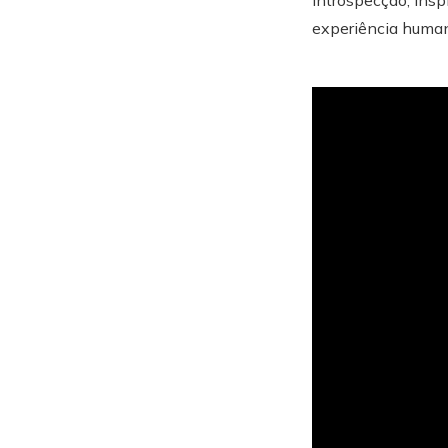
introspecção, insp
experiência humana