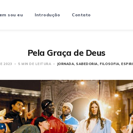
em sou eu
Introdução
Contato
Pela Graça de Deus
DE 2023
5 MIN DE LEITURA
JORNADA
SABEDORIA
FILOSOFIA
ESPIR