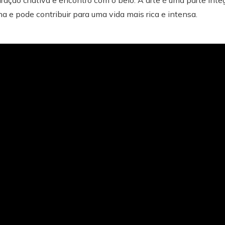
iração criativa e encontro com o belo. A arte é uma parte inte
 e pode contribuir para uma vida mais rica e intensa.