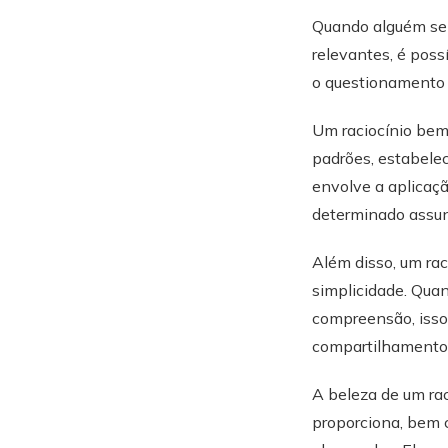
Quando alguém s
relevantes, é pos
o questionamento
Um raciocínio bem-
padrões, estabele
envolve a aplicaçã
determinado assun
Além disso, um ra
simplicidade. Quan
compreensão, isso
compartilhament
A beleza de um ra
proporciona, bem 