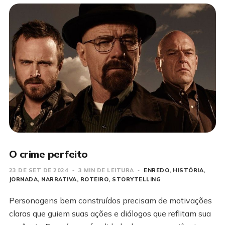
O crime perfeito
23 DE SET DE 2024
3 MIN DE LEITURA
ENREDO
HISTÓRIA
JORNADA
NARRATIVA
ROTEIRO
STORYTELLING
Personagens bem construídos precisam de motivações
claras que guiem suas ações e diálogos que reflitam sua