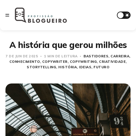
A história que gerou milhões
7 DE JUN DE 2025
1 MIN DE LEITURA
BASTIDORES
CARREIRA
CONHECIMENTO
COPYWRITER
COPYWRITING
CRIATIVIDADE
STORYTELLING
HISTÓRIA
IDEIAS
FUTURO