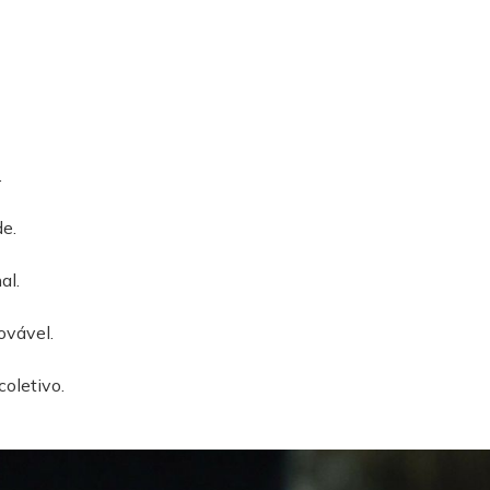
.
e.
al.
ovável.
coletivo.