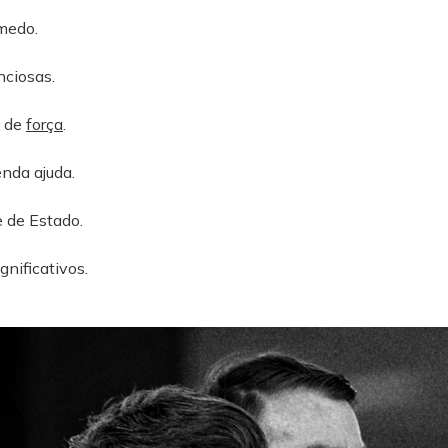
medo.
ciosas.
s de
força
.
nda ajuda.
 de Estado.
gnificativos.